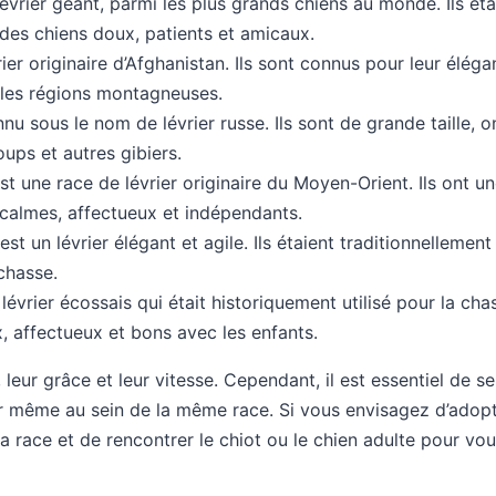
évrier géant, parmi les plus grands chiens au monde. Ils étai
 des chiens doux, patients et amicaux.
er originaire d’Afghanistan. Ils sont connus pour leur éléga
 les régions montagneuses.
nu sous le nom de lévrier russe. Ils sont de grande taille,
oups et autres gibiers.
st une race de lévrier originaire du Moyen-Orient. Ils ont u
calmes, affectueux et indépendants.
est un lévrier élégant et agile. Ils étaient traditionnellement
 chasse.
lévrier écossais qui était historiquement utilisé pour la ch
x, affectueux et bons avec les enfants.
leur grâce et leur vitesse. Cependant, il est essentiel de s
r même au sein de la même race. Si vous envisagez d’adopt
la race et de rencontrer le chiot ou le chien adulte pour 