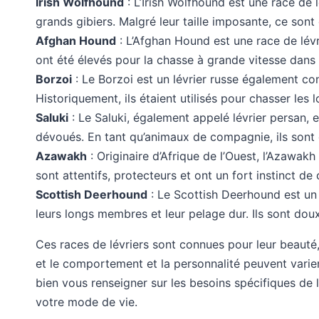
Irish Wolfhound
: L’Irish Wolfhound est une race de l
grands gibiers. Malgré leur taille imposante, ce sont
Afghan Hound
: L’Afghan Hound est une race de lévri
ont été élevés pour la chasse à grande vitesse dans
Borzoi
: Le Borzoi est un lévrier russe également con
Historiquement, ils étaient utilisés pour chasser les l
Saluki
: Le Saluki, également appelé lévrier persan, e
dévoués. En tant qu’animaux de compagnie, ils sont 
Azawakh
: Originaire d’Afrique de l’Ouest, l’Azawakh 
sont attentifs, protecteurs et ont un fort instinct de
Scottish Deerhound
: Le Scottish Deerhound est un 
leurs longs membres et leur pelage dur. Ils sont dou
Ces races de lévriers sont connues pour leur beauté, 
et le comportement et la personnalité peuvent varie
bien vous renseigner sur les besoins spécifiques de 
votre mode de vie.