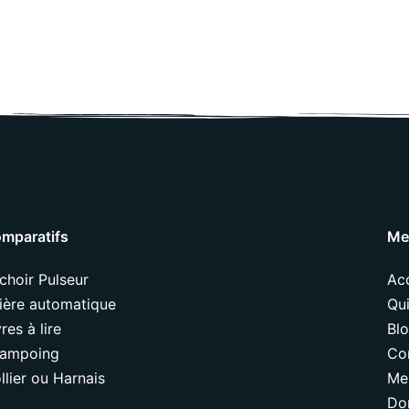
mparatifs
Me
choir Pulseur
Acc
tière automatique
Qui
vres à lire
Bl
ampoing
Co
llier ou Harnais
Me
Do