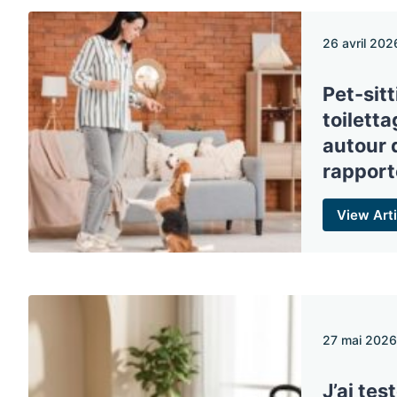
26 avril 202
Pet-sit
toilett
autour 
rapport
View Arti
27 mai 2026
J’ai tes