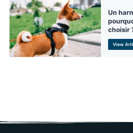
Un harn
pourquo
choisir 
View Arti