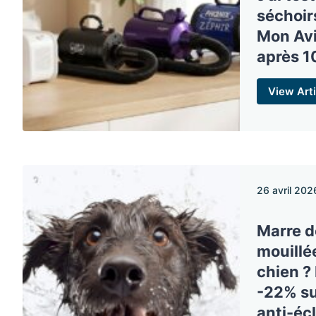
séchoir
Mon Avi
après 1
View Arti
26 avril 202
Marre de
mouillé
chien ? 
-22% su
anti-éc