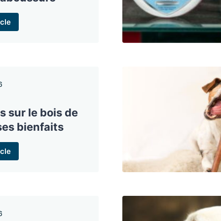
cle
6
s sur le bois de
ses bienfaits
cle
6