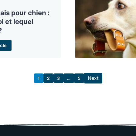
ais pour chien :
i et lequel
?
cle
Next
1
2
3
…
5