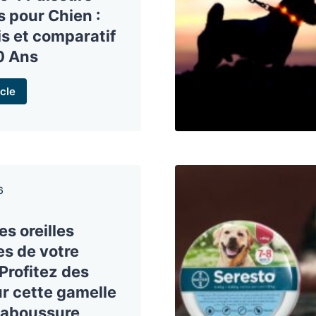
s pour Chien :
s et comparatif
0 Ans
cle
6
s oreilles
es de votre
Profitez des
r cette gamelle
laboussure