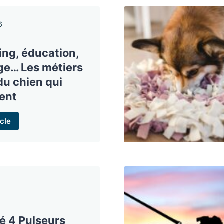
6
ting, éducation,
age… Les métiers
du chien qui
ent
cle
té 4 Pulseurs