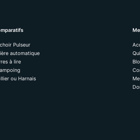
mparatifs
Me
choir Pulseur
Acc
tière automatique
Qui
vres à lire
Bl
ampoing
Co
llier ou Harnais
Me
Do