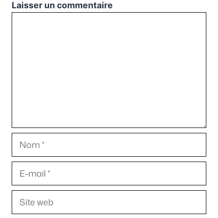
Laisser un commentaire
Commentaire
Nom
E-
mail
Site
web