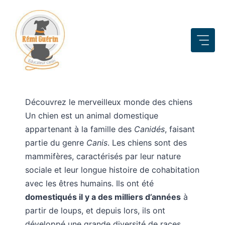
Aller
au
contenu
Découvrez le merveilleux monde des chiens
Un chien est un animal domestique
appartenant à la famille des
Canidés
, faisant
partie du genre
Canis
. Les chiens sont des
mammifères, caractérisés par leur nature
sociale et leur longue histoire de cohabitation
avec les êtres humains. Ils ont été
domestiqués il y a des milliers d’années
à
partir de loups, et depuis lors, ils ont
développé une grande diversité de races