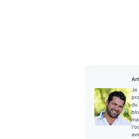
Art
Je
pro
du 
blo
mai
l'o
ave