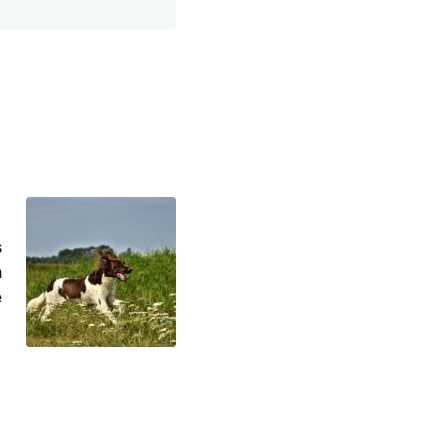
s
n
e