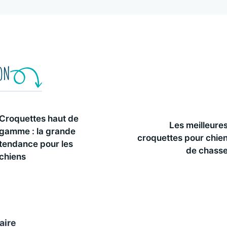
ION
Croquettes haut de
Les meilleure
gamme : la grande
croquettes pour chie
tendance pour les
de chass
chiens
aire