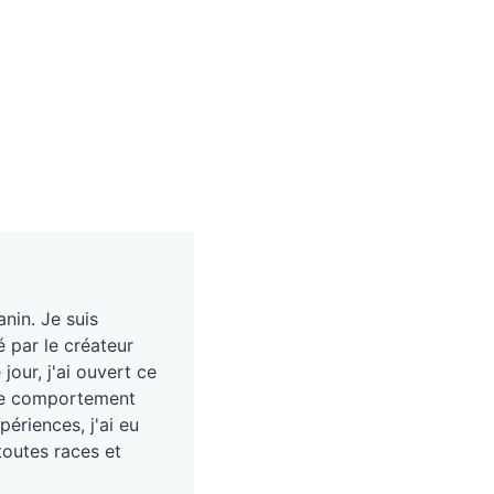
nin. Je suis
é par le créateur
our, j'ai ouvert ce
, le comportement
périences, j'ai eu
toutes races et