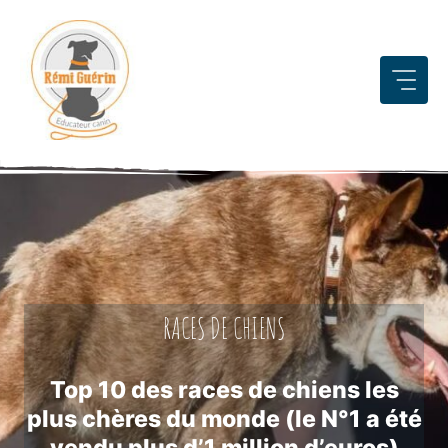
Aller
au
contenu
RACES DE CHIENS
Top 10 des races de chiens les
plus chères du monde (le N°1 a été