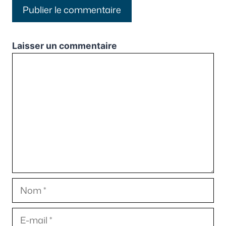
Laisser un commentaire
Commentaire
Nom
E-