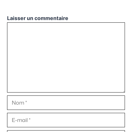
Laisser un commentaire
Commentaire
Nom
E-
mail