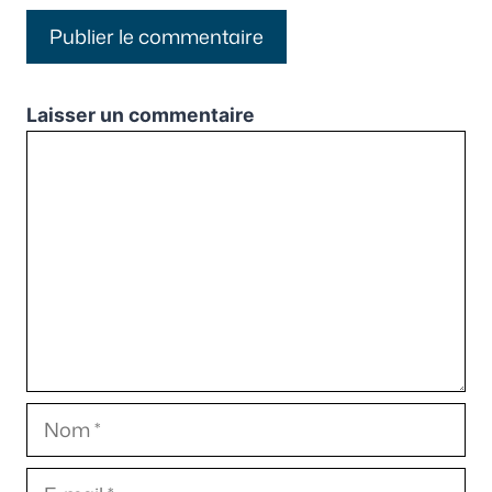
Laisser un commentaire
Commentaire
Nom
E-