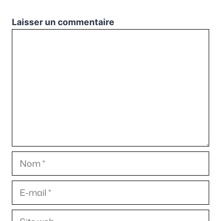
Laisser un commentaire
Commentaire
Nom
E-
mail
Site