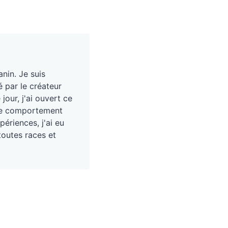
nin. Je suis
é par le créateur
our, j'ai ouvert ce
, le comportement
périences, j'ai eu
toutes races et