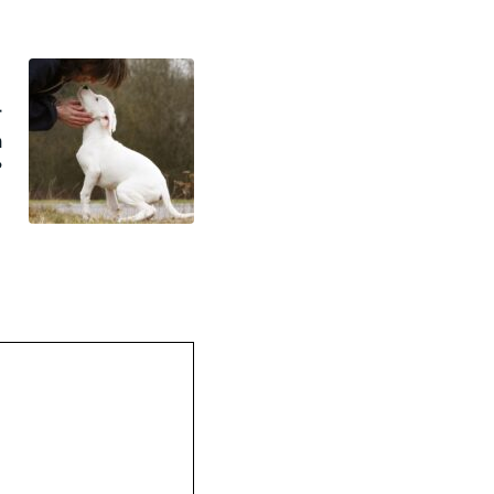
r
n
?