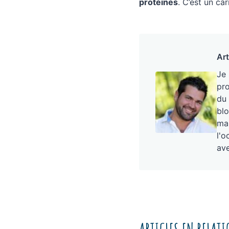
protéines
. C’est un ca
Art
Je
pro
du 
blo
mai
l'o
ave