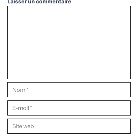
Laisser un commentaire
Commentaire
Nom
E-
mail
Site
web