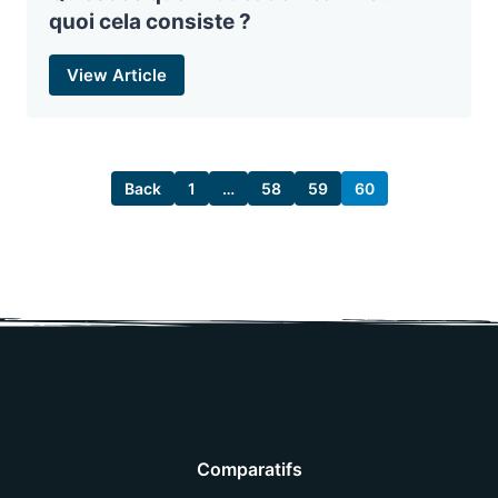
quoi cela consiste ?
View Article
Back
1
…
58
59
60
Comparatifs