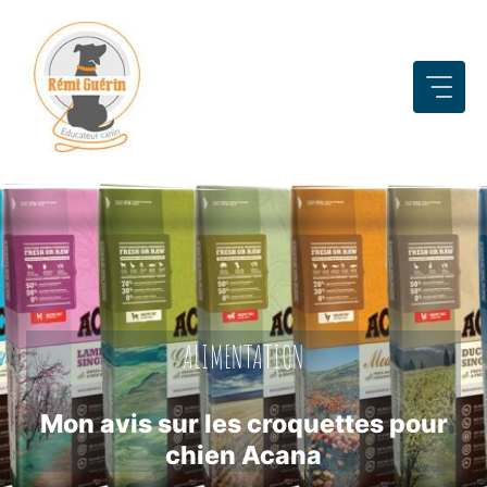
Aller
au
contenu
ALIMENTATION
Mon avis sur les croquettes pour
chien Acana