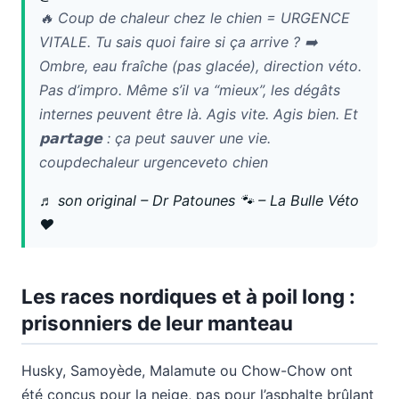
🔥 Coup de chaleur chez le chien = URGENCE
VITALE. Tu sais quoi faire si ça arrive ? ➡️
Ombre, eau fraîche (pas glacée), direction véto.
Pas d’impro. Même s’il va “mieux”, les dégâts
internes peuvent être là. Agis vite. Agis bien. Et
𝗽𝗮𝗿𝘁𝗮𝗴𝗲 : ça peut sauver une vie.
coupdechaleur urgenceveto chien
♬ son original – Dr Patounes 🐾 – La Bulle Véto
❤️
Les races nordiques et à poil long :
prisonniers de leur manteau
Husky, Samoyède, Malamute ou Chow-Chow ont
été conçus pour la neige, pas pour l’asphalte brûlant