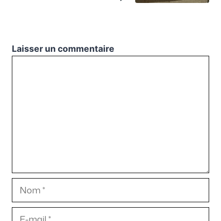
Laisser un commentaire
Commentaire
Nom
E-