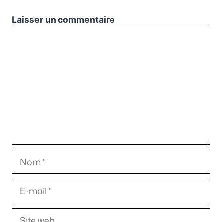
Laisser un commentaire
Commentaire
Nom
E-
mail
Site