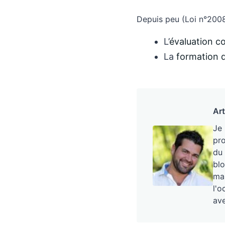
Depuis peu (Loi n°2008
L’
évaluation 
La
formation d
Art
Je
pro
du 
blo
mai
l'o
ave