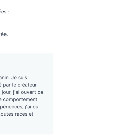
es :
rée.
nin. Je suis
é par le créateur
our, j'ai ouvert ce
, le comportement
périences, j'ai eu
toutes races et