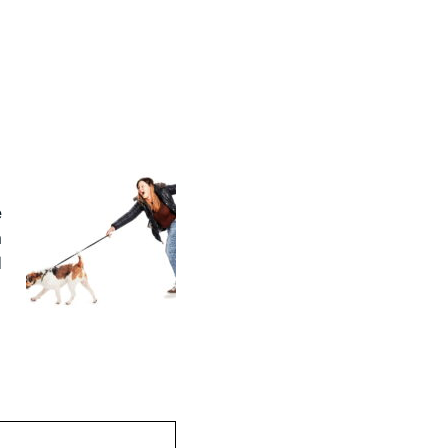
e
à
d