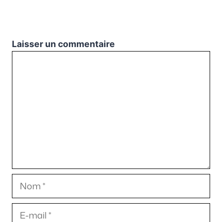
Laisser un commentaire
Commentaire
Nom
E-