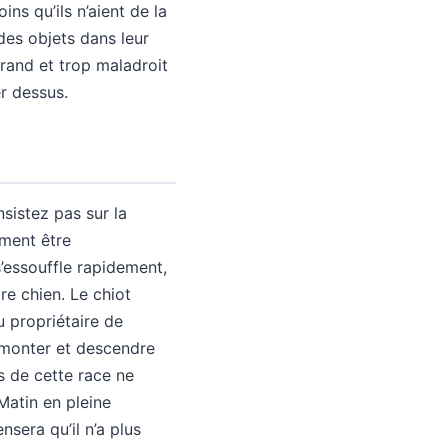
s qu’ils n’aient de la
des objets dans leur
grand et trop maladroit
er dessus.
nsistez pas sur la
ement être
s’essouffle rapidement,
e chien. Le chiot
u propriétaire de
er monter et descendre
ts de cette race ne
Matin en pleine
sera qu’il n’a plus