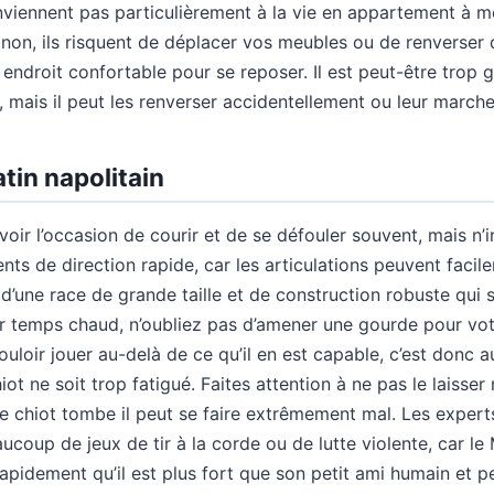
iennent pas particulièrement à la vie en appartement à moin
inon, ils risquent de déplacer vos meubles ou de renverser 
 endroit confortable pour se reposer. Il est peut-être trop 
, mais il peut les renverser accidentellement ou leur march
tin napolitain
oir l’occasion de courir et de se défouler souvent, mais n’i
ts de direction rapide, car les articulations peuvent facil
d’une race de grande taille et de construction robuste qui 
r temps chaud, n’oubliez pas d’amener une gourde pour votr
ouloir jouer au-delà de ce qu’il en est capable, c’est donc a
hiot ne soit trop fatigué. Faites attention à ne pas le laiss
s le chiot tombe il peut se faire extrêmement mal. Les exper
oup de jeux de tir à la corde ou de lutte violente, car le 
pidement qu’il est plus fort que son petit ami humain et pen