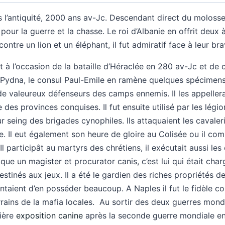
l’antiquité, 2000 ans av-Jc. Descendant direct du molosse 
 pour la guerre et la chasse. Le roi d’Albanie en offrit deux
contre un lion et un éléphant, il fut admiratif face à leur br
 à l’occasion de la bataille d’Héraclée en 280 av-Jc et de 
 Pydna, le consul Paul-Emile en ramène quelques spécimens
 valeureux défenseurs des camps ennemis. Il les appellera
e des provinces conquises. Il fut ensuite utilisé par les légi
r seing des brigades cynophiles. Ils attaquaient les cavaleri
e. Il eut également son heure de gloire au Colisée ou il com
Il participât au martyrs des chrétiens, il exécutait aussi le
que un magister et procurator canis, c’est lui qui était char
estinés aux jeux. Il a été le gardien des riches propriétés 
antaient d’en posséder beaucoup. A Naples il fut le fidèle 
rains de la mafia locales. Au sortir des deux guerres mondi
mière
exposition canine
après la seconde guerre mondiale en 