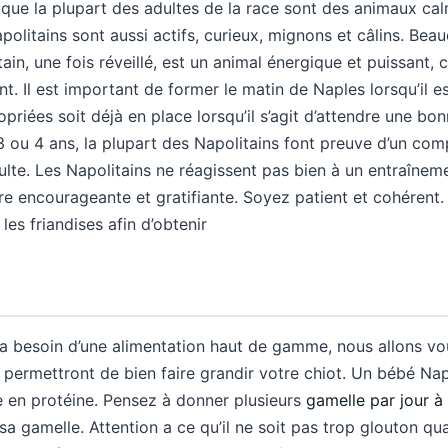
s que la plupart des adultes de la race sont des animaux c
politains sont aussi actifs, curieux, mignons et câlins. Be
ain, une fois réveillé, est un animal énergique et puissant, 
nt. Il est important de former le matin de Naples lorsqu’il e
priées soit déjà en place lorsqu’il s’agit d’attendre une b
 3 ou 4 ans, la plupart des Napolitains font preuve d’un c
lte. Les Napolitains ne réagissent pas bien à un entraînem
 encourageante et gratifiante. Soyez patient et cohérent. U
 les friandises afin d’obtenir
a besoin d’une alimentation haut de gamme, nous allons v
 permettront de bien faire grandir votre chiot. Un bébé Nap
e en protéine. Pensez à donner plusieurs
gamelle par jour à
é sa gamelle. Attention a ce qu’il ne soit pas trop glouton 