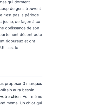
almes qui dorment
aucoup de gens trouvent
ce n’est pas la période
st jeune, de façon à ce
onne obéissance de son
omportement décontracté
ent rigoureux et ont
tilisez le
ous proposer 3 marques
olitain aura besoin
 votre chien
. Voir même
quand même. Un chiot qui