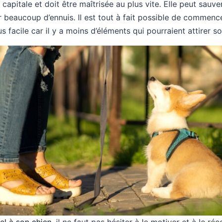
capitale et doit être maîtrisée au plus vite. Elle peut sauver
er beaucoup d’ennuis. Il est tout à fait possible de commenc
us facile car il y a moins d’éléments qui pourraient attirer so
el à son chien
, il ne faut pas hésiter à le motiver et à le ré