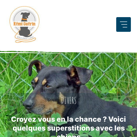
Aller
au
contenu
DIVERS
Croyez vous en la chance ? Voici
quelques superstitions avec les