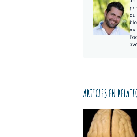
Je
pro
du 
blo
mai
l'o
ave
ARTICLES EN RELAT