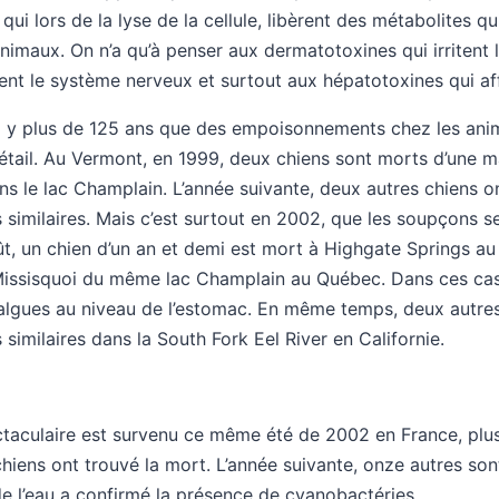
ui lors de la lyse de la cellule, libèrent des métabolites qu
imaux. On n’a qu’à penser aux dermatotoxines qui irritent 
nt le système nerveux et surtout aux hépatotoxines qui aff
il y plus de 125 ans que des empoisonnements chez les ani
 bétail. Au Vermont, en 1999, deux chiens sont morts d’une 
ns le lac Champlain. L’année suivante, deux autres chiens o
 similaires. Mais c’est surtout en 2002, que les soupçons s
ût, un chien d’un an et demi est mort à Highgate Springs au
Missisquoi du même lac Champlain au Québec. Dans ces cas
’algues au niveau de l’estomac. En même temps, deux autre
similaires dans la South Fork Eel River en Californie.
ectaculaire est survenu ce même été de 2002 en France, plu
iens ont trouvé la mort. L’année suivante, onze autres sont
e l’eau a confirmé la présence de cyanobactéries.