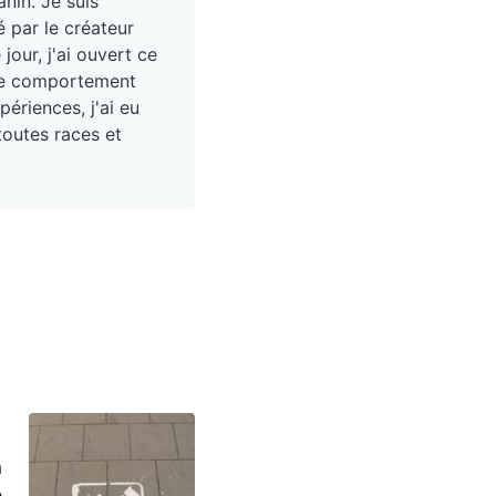
nin. Je suis
é par le créateur
our, j'ai ouvert ce
, le comportement
périences, j'ai eu
toutes races et
a
é