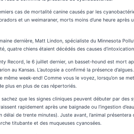
remiers cas de mortalité canine causés par les cyanobactéri
radors et un weimaraner, morts moins d’une heure après u
emaine dernière, Matt Lindon, spécialiste du Minnesota Poll
té, quatre chiens étaient décédés des causes d’intoxication
nty Record, le 6 juillet dernier, un basset-hound est mort 
arion au Kansas. L’autopsie a confirmé la présence d’algues
le même week-end! Comme vous le voyez, lorsqu’on se met 
e plus en plus de cas répertoriés.
, sachez que les signes cliniques peuvent débuter par de
raissent rapidement après une baignade ou l’ingestion d’ea
n délai de trente minutes). Juste avant, l’animal présentera 
arche titubante et des muqueuses cyanosées.