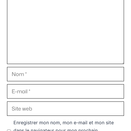
Nom
E-
mail
Site
web
Enregistrer mon nom, mon e-mail et mon site
dans le navigateur pour mon prochain