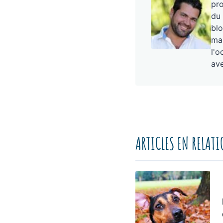
pro
du 
blo
mai
l'o
ave
ARTICLES EN RELAT