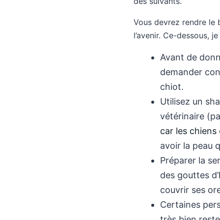
des suivants.
Vous devrez rendre le b
l’avenir. Ce-dessous, j
Avant de donne
demander conse
chiot.
Utilisez un sh
vétérinaire (pa
car les chiens
avoir la peau q
Préparer la se
des gouttes d’
couvrir ses ore
Certaines pers
très bien reste