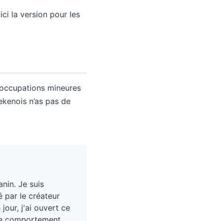
oici la version pour les
réoccupations mineures
ekenois n’as pas de
nin. Je suis
é par le créateur
our, j'ai ouvert ce
, le comportement