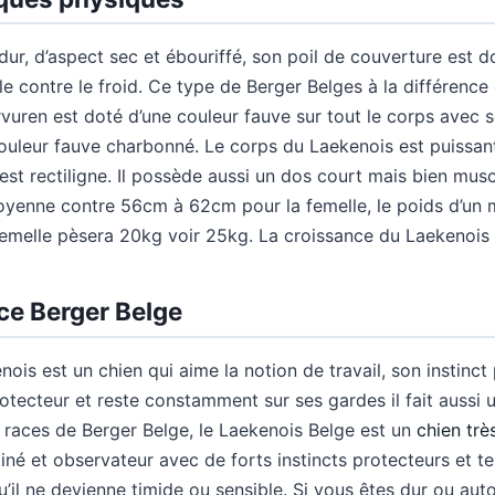
dur, d’aspect sec et ébouriffé, son poil de couverture est d
 contre le froid. Ce type de Berger Belges à la différence 
vuren est doté d’une couleur fauve sur tout le corps avec 
ouleur fauve charbonné. Le corps du Laekenois est puissant
 est rectiligne. Il possède aussi un dos court mais bien mu
enne contre 56cm à 62cm pour la femelle, le poids d’un m
emelle pèsera 20kg voir 25kg. La croissance du Laekenois s
ce Berger Belge
is est un chien qui aime la notion de travail, son instinct p
rotecteur et reste constamment sur ses gardes il fait aussi
e races de Berger Belge, le Laekenois Belge est un
chien très
iné et observateur avec de forts instincts protecteurs et ter
u’il ne devienne timide ou sensible. Si vous êtes dur ou auto