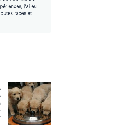
périences, j'ai eu
toutes races et
s
s
n
e
?