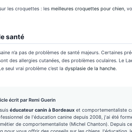
ur les croquettes : les
meilleures croquettes pour chien
, v
.
e santé
 saine n’a pas de problèmes de santé majeurs. Certaines p
sont des allergies cutanées, des problèmes oculaires. Le La
Le seul vrai problème c’est la
dysplasie de la hanche
.
icle écrit par Remi Guerin
 suis
éducateur canin à Bordeaux
et comportementaliste ca
fessionnel de l'éducation canine depuis 2008, j'ai été form
métier de comportementaliste (Michel Chanton). Depuis ce j
g pour vous offrir des conseils sur les chiens, l'éducation