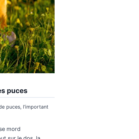
es puces
e puces, l’important
 se mord
t sur le dos, la