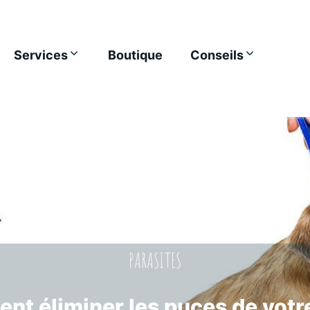
Services
Boutique
Conseils
PARASITES
t éliminer les puces de votr