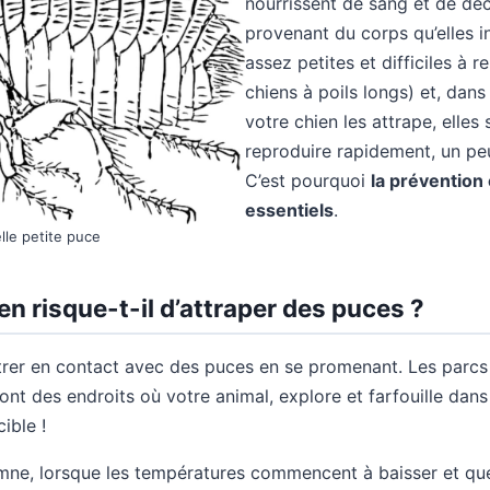
nourrissent de sang et de dé
provenant du corps qu’elles in
assez petites et difficiles à r
chiens à poils longs) et, dan
votre chien les attrape, elles
reproduire rapidement, un p
C’est pourquoi
la prévention 
essentiels
.
lle petite puce
n risque-t-il d’attraper des puces ?
ntrer en contact avec des puces en se promenant. Les parcs
nt des endroits où votre animal, explore et farfouille dans t
ible !
e, lorsque les températures commencent à baisser et que 