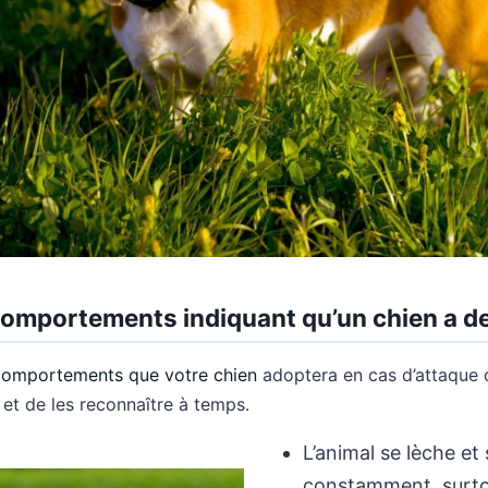
omportements indiquant qu’un chien a d
comportements que votre chien
adoptera en cas d’attaque d
n et de les reconnaître à temps.
L’animal se lèche et
constamment, surtou