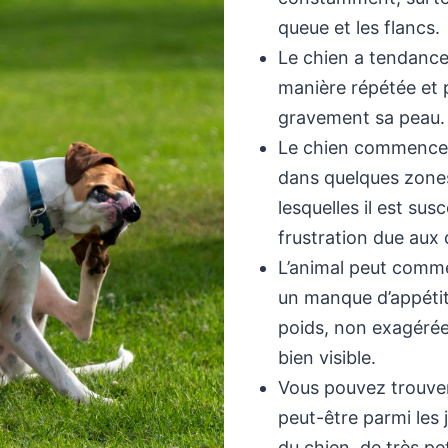
queue et les flancs.
Le chien a tendance
manière répétée et p
gravement sa peau.
Le chien commencer
dans quelques zones
lesquelles il est sus
frustration due aux
L’animal peut comm
un manque d’appétit
poids, non exagéré
bien visible.
Vous pouvez trouver
peut-être parmi les j
du chien, de très pet