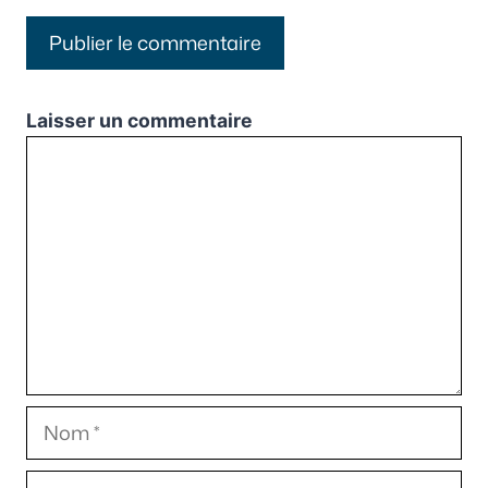
Laisser un commentaire
Commentaire
Nom
E-