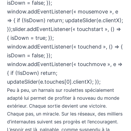
isDown = false; });
window.addEventListener(« mousemove », e
=> { if (!isDown) return; updateSlider(e.clientX);
});slider.addEventListener(« touchstart », () =>
{ isDown = true; });
window.addEventListener(« touchend », () => {
isDown = false; });
window.addEventListener(« touchmove », e =>
{ if (!isDown) return;
updateSlider(e.touches[0].clientX); });
Peu à peu, un harnais sur roulettes spécialement
adapté lui permet de profiter à nouveau du monde
extérieur. Chaque sortie devient une victoire.
Chaque pas, un miracle. Sur les réseaux, des milliers
d’internautes suivent ses progrès et l’encouragent.
L’espoir est là, palpable, comme suspendu à la