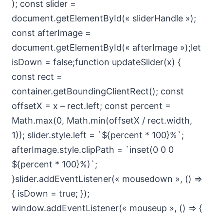
); const slider =
document.getElementById(« sliderHandle »);
const afterImage =
document.getElementById(« afterImage »);let
isDown = false;function updateSlider(x) {
const rect =
container.getBoundingClientRect(); const
offsetX = x – rect.left; const percent =
Math.max(0, Math.min(offsetX / rect.width,
1)); slider.style.left = `${percent * 100}%`;
afterImage.style.clipPath = `inset(0 0 0
${percent * 100}%)`;
}slider.addEventListener(« mousedown », () =>
{ isDown = true; });
window.addEventListener(« mouseup », () => {