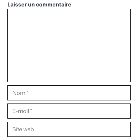
Laisser un commentaire
Commentaire
Nom
E-
mail
Site
web