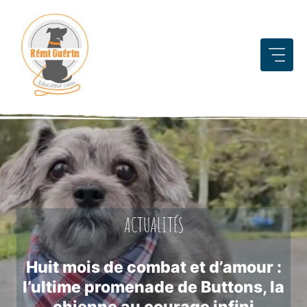
Aller
au
contenu
ACTUALITÉS
Huit mois de combat et d’amour :
l’ultime promenade de Buttons, la