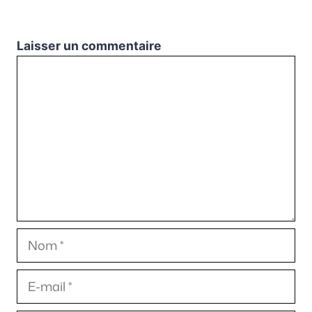
Laisser un commentaire
Commentaire
Nom
E-
mail