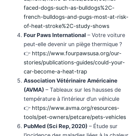
faced-dogs-such-as-bulldogs%2C-
french-bulldogs-and-pugs-most-at-risk-
of-heat-stroke%2C-study-shows
Four Paws International
– Votre voiture
peut-elle devenir un piège thermique ?
👉
https://www.fourpawsusa.org/our-
stories/publications-guides/could-your-
car-become-a-heat-trap
Association Vétérinaire Américaine
(AVMA)
– Tableaux sur les hausses de
température à l’intérieur d’un véhicule
👉
https://www.avma.org/resources-
tools/pet-owners/petcare/pets-vehicles
PubMed (Sci Rep, 2020)
– Étude sur
l’incidence des maladies liées à la chaleur