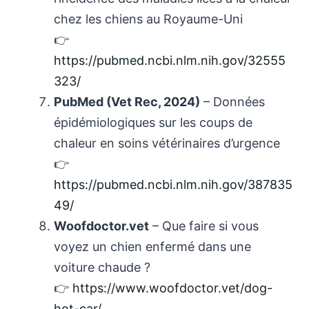
chez les chiens au Royaume-Uni
👉
https://pubmed.ncbi.nlm.nih.gov/32555
323/
PubMed (Vet Rec, 2024)
– Données
épidémiologiques sur les coups de
chaleur en soins vétérinaires d’urgence
👉
https://pubmed.ncbi.nlm.nih.gov/387835
49/
Woofdoctor.vet
– Que faire si vous
voyez un chien enfermé dans une
voiture chaude ?
👉
https://www.woofdoctor.vet/dog-
hot-car/