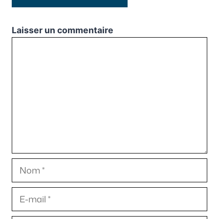
Laisser un commentaire
Commentaire
Nom
E-
mail