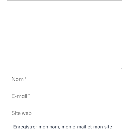
Commentaire
Nom
E-
mail
Site
web
Enregistrer mon nom, mon e-mail et mon site