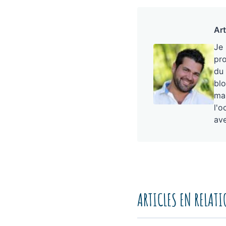
Art
Je
pro
du 
blo
mai
l'o
ave
ARTICLES EN RELAT