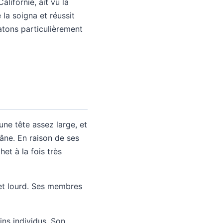
lifornie, ait vu la
 la soigna et réussit
hatons particulièrement
 une tête assez large, et
râne. En raison de ses
et à la fois très
 et lourd. Ses membres
ins individus. Son