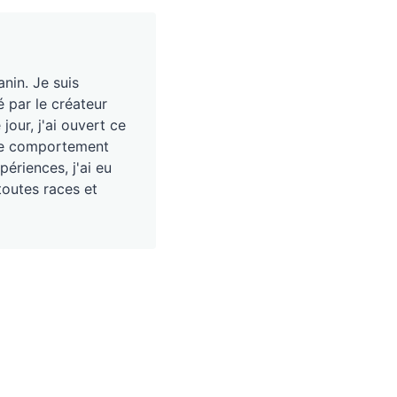
nin. Je suis
é par le créateur
our, j'ai ouvert ce
, le comportement
périences, j'ai eu
toutes races et