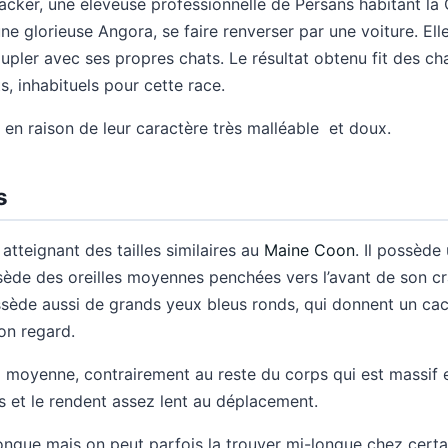
acker, une éleveuse professionnelle de Persans habitant la Ca
ne glorieuse Angora, se faire renverser par une voiture. Elle
coupler avec ses propres chats. Le résultat obtenu fit des c
s, inhabituels pour cette race.
 en raison de leur caractère très malléable et doux.
s
atteignant des tailles similaires au
Maine Coon
. Il possède
ossède des oreilles moyennes penchées vers l’avant de son c
ssède aussi de grands yeux bleus ronds, qui donnent un cach
on regard.
a moyenne, contrairement au reste du corps qui est massif
s et le rendent assez lent au déplacement.
ongue mais on peut parfois la trouver mi-longue chez certa