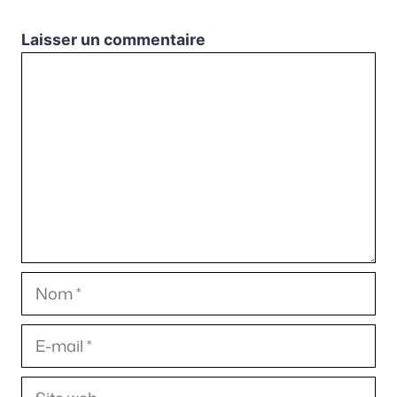
Laisser un commentaire
Commentaire
Nom
E-
mail
Site