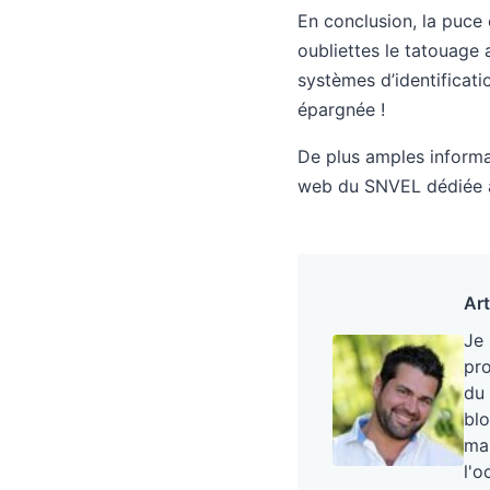
En conclusion, la puce 
oubliettes le tatouage
systèmes d’identificat
épargnée !
De plus amples informat
web du SNVEL dédiée à 
Art
Je
pro
du 
blo
mai
l'o