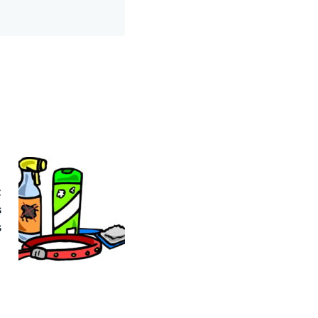
:
s
s