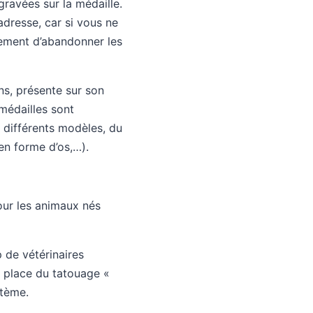
ravées sur la médaille.
adresse, car si vous ne
lement d’abandonner les
ns, présente sur son
médailles sont
 différents modèles, du
 en forme d’os,…).
pour les animaux nés
 de vétérinaires
la place du tatouage «
stème.