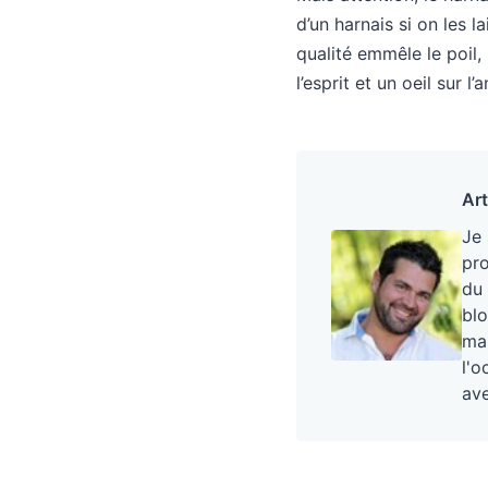
d’un harnais si on les 
qualité emmêle le poil,
l’esprit et un oeil sur 
Art
Je
pro
du 
blo
mai
l'o
ave