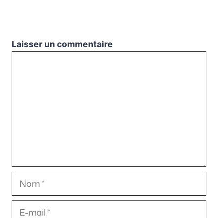
Laisser un commentaire
Commentaire
Nom
E-