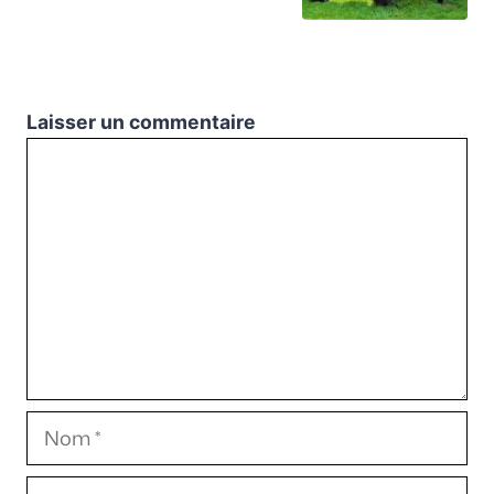
Laisser un commentaire
Commentaire
Nom
E-