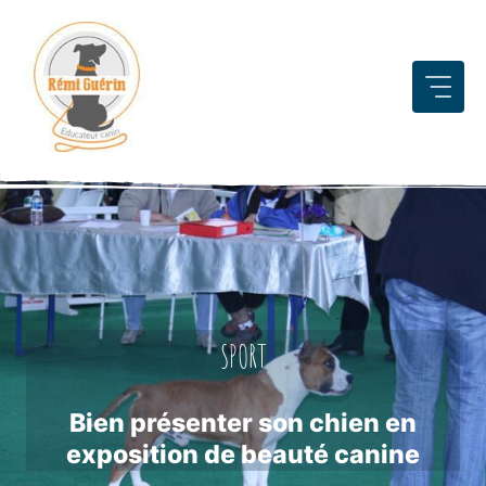
Aller
au
contenu
SPORT
Bien présenter son chien en
exposition de beauté canine