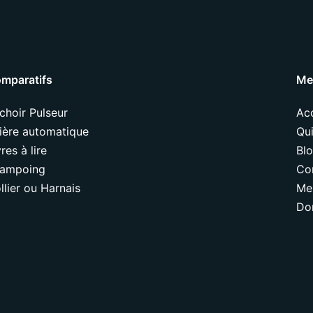
mparatifs
Me
choir Pulseur
Acc
tière automatique
Qui
vres à lire
Bl
ampoing
Co
llier ou Harnais
Me
Do