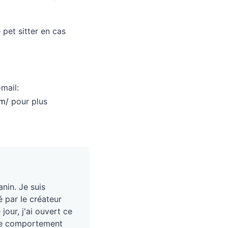
pet sitter en cas
mail:
om/
pour plus
nin. Je suis
é par le créateur
our, j'ai ouvert ce
, le comportement