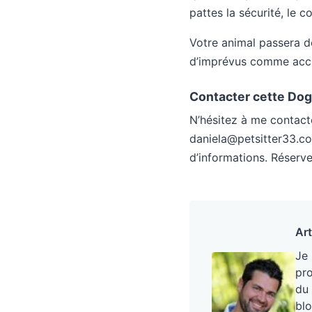
pattes la sécurité, le 
Votre animal passera d
d’imprévus comme acci
Contacter cette Dog 
N’hésitez à me contacte
daniela@petsitter33.c
d’informations. Réserve
Art
Je
pro
du 
blo