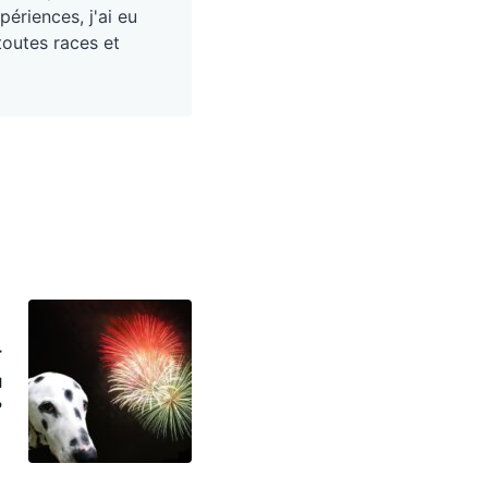
périences, j'ai eu
toutes races et
r
u
?