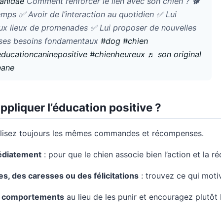
anidae
Comment renforcer le lien avec son chien ? 🐕
mps ✅ Avoir de l’interaction au quotidien ✅ Lui
x lieux de promenades ✅ Lui proposer de nouvelles
 à ses besoins fondamentaux
#dog
#chien
ducationcaninepositive
#chienheureux
♬ son original
eane
pliquer l’éducation positive ?
ilisez toujours les mêmes commandes et récompenses.
diatement
: pour que le chien associe bien l’action et la 
ses, des caresses ou des félicitations
: trouvez ce qui motiv
s comportements
au lieu de les punir et encouragez plutôt 