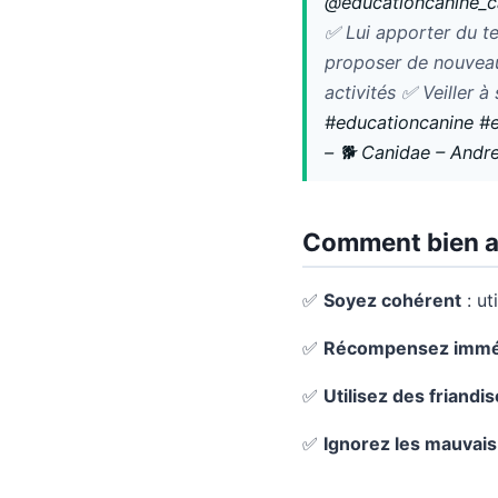
@educationcanine_c
✅ Lui apporter du te
proposer de nouveau
activités ✅ Veiller
#educationcanine
#e
– 🐕 Canidae – Andr
Comment bien ap
✅
Soyez cohérent
: ut
✅
Récompensez immé
✅
Utilisez des friandi
✅
Ignorez les mauvai