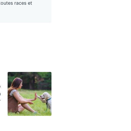
toutes races et
e
n
r