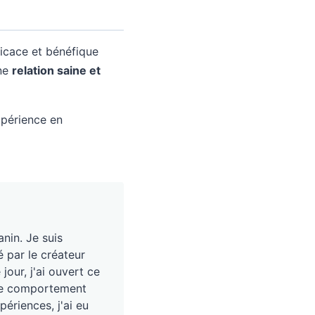
ficace et bénéfique
une
relation saine et
xpérience en
nin. Je suis
é par le créateur
our, j'ai ouvert ce
, le comportement
périences, j'ai eu