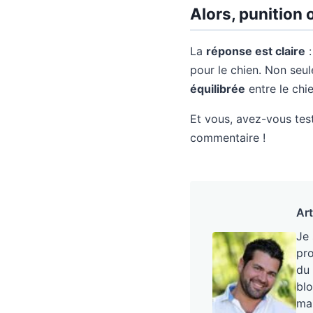
Alors, punition
La
réponse est claire
:
pour le chien. Non seu
équilibrée
entre le chie
Et vous, avez-vous tes
commentaire !
Art
Je
pro
du 
blo
mai