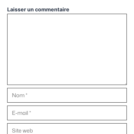
Laisser un commentaire
Commentaire
Nom
E-
mail
Site