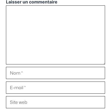
Laisser un commentaire
Commentaire
Nom
E-
mail
Site
web