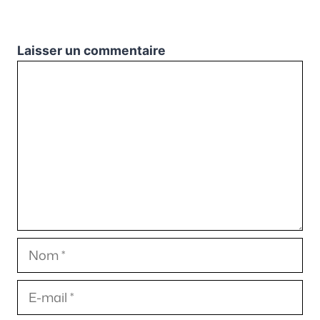
Laisser un commentaire
Commentaire
Nom
E-
mail