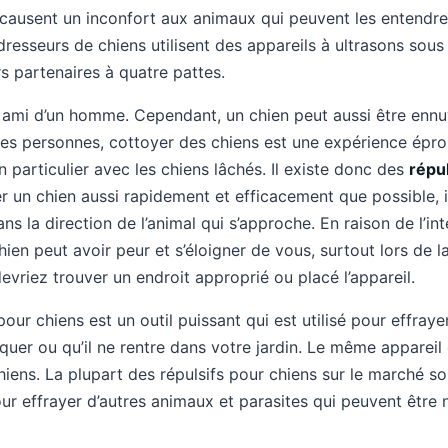
causent un inconfort aux animaux qui peuvent les entendre
resseurs de chiens utilisent des appareils à ultrasons sous
 partenaires à quatre pattes.
ur ami d’un homme. Cependant, un chien peut aussi être en
es personnes, cottoyer des chiens est une expérience épro
 particulier avec les chiens lâchés. Il existe donc des
répu
er un chien aussi rapidement et efficacement que possible,
ans la direction de l’animal qui s’approche. En raison de l’i
hien peut avoir peur et s’éloigner de vous, surtout lors de la
vriez trouver un endroit approprié ou placé l’appareil.
pour chiens est un outil puissant qui est utilisé pour effrayer
uer ou qu’il ne rentre dans votre jardin. Le même appareil 
iens. La plupart des répulsifs pour chiens sur le marché so
our effrayer d’autres animaux et parasites qui peuvent être n