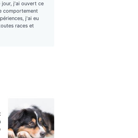
our, j'ai ouvert ce
, le comportement
périences, j'ai eu
toutes races et
t
n
e