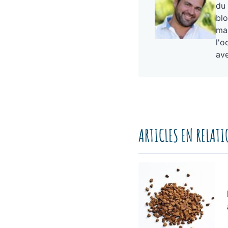
du 
blo
mai
l'o
ave
ARTICLES EN RELAT