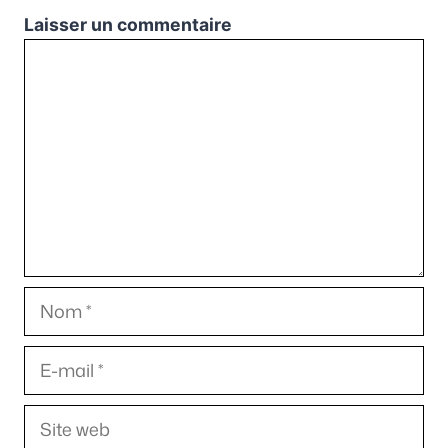
Laisser un commentaire
Commentaire
Nom
E-
mail
Site