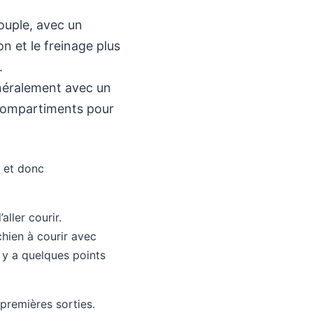
souple, avec un
on et le freinage plus
.
énéralement avec un
 compartiments pour
l et donc
aller courir.
chien à courir avec
l y a quelques points
premières sorties.