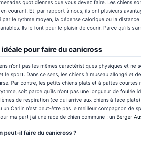
menades quotidiennes que vous devez faire. Les chiens so
 en courant. Et, par rapport à nous, ils ont plusieurs avanta
i par le rythme moyen, la dépense calorique ou la distance 
riables. Ils le font pour le plaisir de courir. Parce qu’ils s’a
 idéale pour faire du canicross
iens n’ont pas les mêmes caractéristiques physiques et ne 
et le sport. Dans ce sens, les chiens à museau allongé et de
rse. Par contre, les petits chiens plats et à pattes courte
ythme, soit parce qu’ils n’ont pas une longueur de foulée idé
èmes de respiration (ce qui arrive aux chiens à face plate)
 un Carlin n’est peut-être pas le meilleur compagnon de sp
Pour ma part j’ai une race de chien commune : un
Berger Aus
 peut-il faire du canicross ?