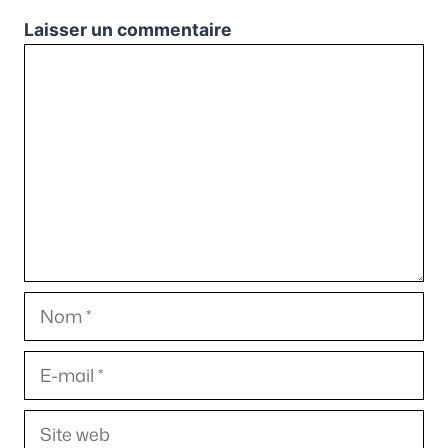
Laisser un commentaire
Commentaire
Nom
E-
mail
Site