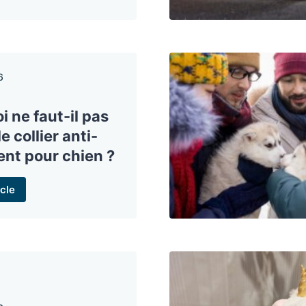
6
i ne faut-il pas
le collier anti-
nt pour chien ?
cle