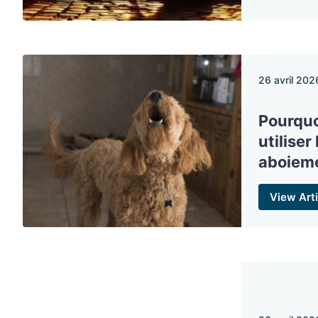
26 avril 202
Pourquo
utiliser 
aboieme
View Arti