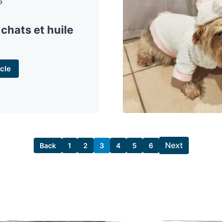
6
 chats et huile
cle
Next
Back
1
2
3
4
5
6