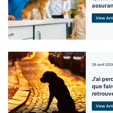
assuran
View Arti
26 avril 202
J’ai pe
que fair
retrouv
View Arti