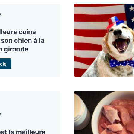
6
lleurs coins
son chien à la
n gironde
cle
6
st la meilleure