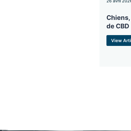
26 avril 202
Chiens,
de CBD
View Arti