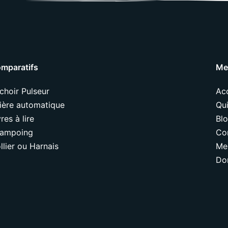
mparatifs
Me
choir Pulseur
Acc
tière automatique
Qui
vres à lire
Bl
ampoing
Co
llier ou Harnais
Me
Do