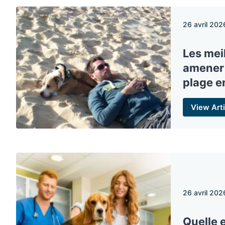
26 avril 202
Les mei
amener 
plage e
View Arti
26 avril 202
Quelle e