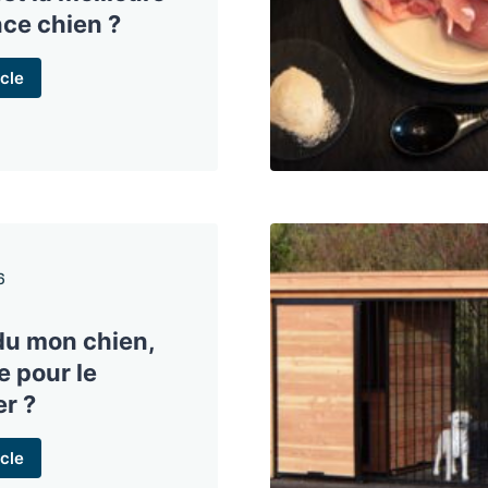
ce chien ?
cle
6
rdu mon chien,
e pour le
er ?
cle