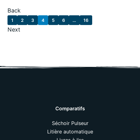
Back
1
2
3
4
5
6
…
16
Next
Comparatifs
Séchoir Pulseur
Litière automatique